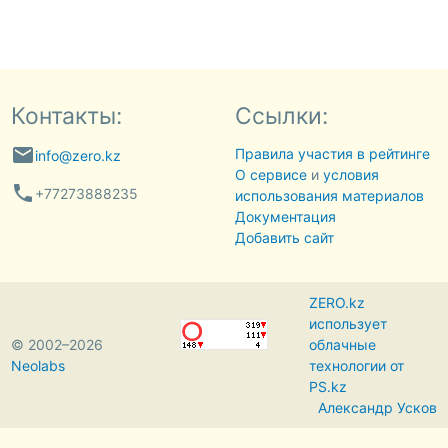
Контакты:
Ссылки:
email
Правила участия в рейтинге
info@zero.kz
О сервисе
и
условия
phone
+77273888235
использования материалов
Документация
Добавить сайт
ZERO.kz
использует
© 2002–2026
облачные
Neolabs
технологии от
PS.kz
Александр Усков