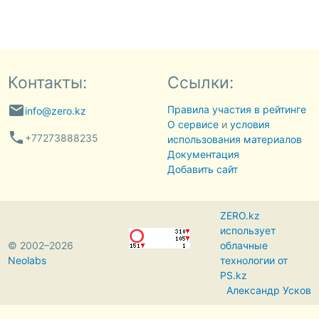
Контакты:
Ссылки:
email
Правила участия в рейтинге
info@zero.kz
О сервисе
и
условия
phone
+77273888235
использования материалов
Документация
Добавить сайт
ZERO.kz
использует
© 2002–2026
облачные
Neolabs
технологии от
PS.kz
Александр Усков