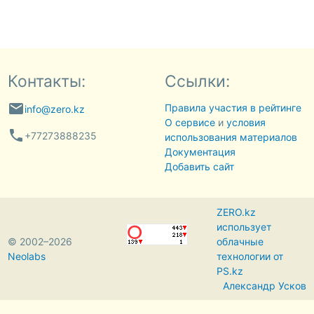
Контакты:
Ссылки:
email
Правила участия в рейтинге
info@zero.kz
О сервисе
и
условия
phone
+77273888235
использования материалов
Документация
Добавить сайт
ZERO.kz
использует
© 2002–2026
облачные
Neolabs
технологии от
PS.kz
Александр Усков