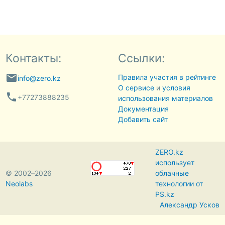
Контакты:
Ссылки:
email
Правила участия в рейтинге
info@zero.kz
О сервисе
и
условия
phone
+77273888235
использования материалов
Документация
Добавить сайт
ZERO.kz
использует
© 2002–2026
облачные
Neolabs
технологии от
PS.kz
Александр Усков