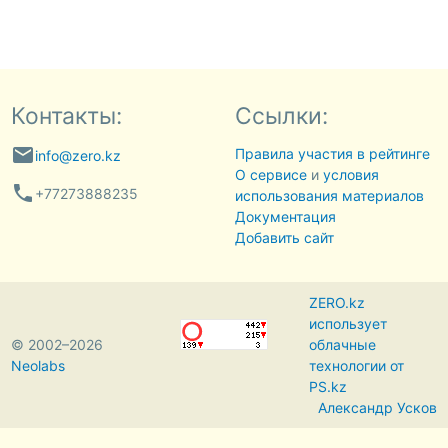
Контакты:
Ссылки:
email
Правила участия в рейтинге
info@zero.kz
О сервисе
и
условия
phone
+77273888235
использования материалов
Документация
Добавить сайт
ZERO.kz
использует
© 2002–2026
облачные
Neolabs
технологии от
PS.kz
Александр Усков