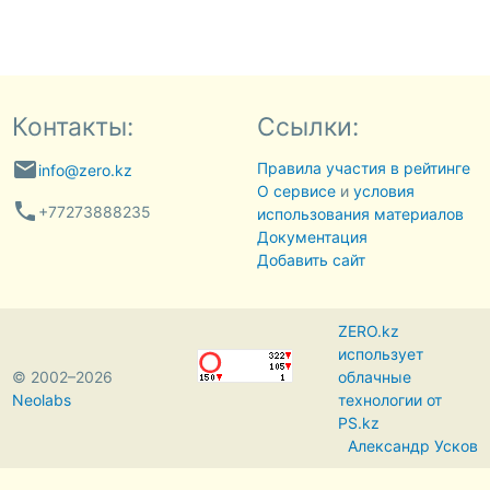
Контакты:
Ссылки:
email
Правила участия в рейтинге
info@zero.kz
О сервисе
и
условия
phone
+77273888235
использования материалов
Документация
Добавить сайт
ZERO.kz
использует
© 2002–2026
облачные
Neolabs
технологии от
PS.kz
Александр Усков