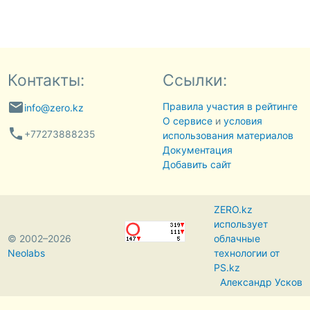
Контакты:
Ссылки:
email
Правила участия в рейтинге
info@zero.kz
О сервисе
и
условия
phone
+77273888235
использования материалов
Документация
Добавить сайт
ZERO.kz
использует
© 2002–2026
облачные
Neolabs
технологии от
PS.kz
Александр Усков