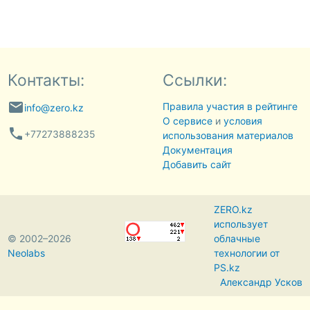
Контакты:
Ссылки:
email
Правила участия в рейтинге
info@zero.kz
О сервисе
и
условия
phone
+77273888235
использования материалов
Документация
Добавить сайт
ZERO.kz
использует
© 2002–2026
облачные
Neolabs
технологии от
PS.kz
Александр Усков