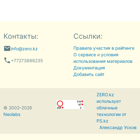
Контакты:
Ссылки:
email
Правила участия в рейтинге
info@zero.kz
О сервисе
и
условия
phone
+77273888235
использования материалов
Документация
Добавить сайт
ZERO.kz
использует
© 2002–2026
облачные
Neolabs
технологии от
PS.kz
Александр Усков