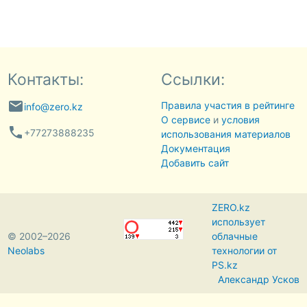
Контакты:
Ссылки:
email
Правила участия в рейтинге
info@zero.kz
О сервисе
и
условия
phone
+77273888235
использования материалов
Документация
Добавить сайт
ZERO.kz
использует
© 2002–2026
облачные
Neolabs
технологии от
PS.kz
Александр Усков