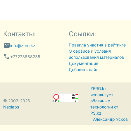
Контакты:
Ссылки:
email
Правила участия в рейтинге
info@zero.kz
О сервисе
и
условия
phone
+77273888235
использования материалов
Документация
Добавить сайт
ZERO.kz
использует
© 2002–2026
облачные
Neolabs
технологии от
PS.kz
Александр Усков