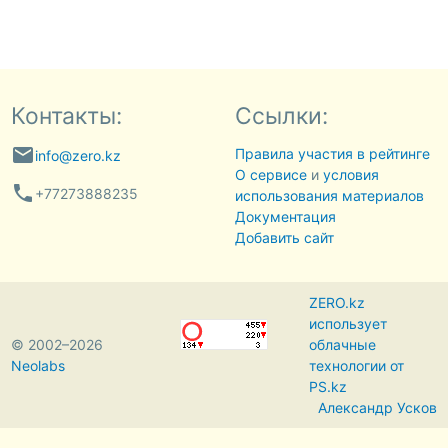
Контакты:
Ссылки:
email
Правила участия в рейтинге
info@zero.kz
О сервисе
и
условия
phone
+77273888235
использования материалов
Документация
Добавить сайт
ZERO.kz
использует
© 2002–2026
облачные
Neolabs
технологии от
PS.kz
Александр Усков