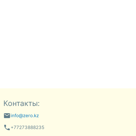
Контакты:
email
info@zero.kz
phone
+77273888235