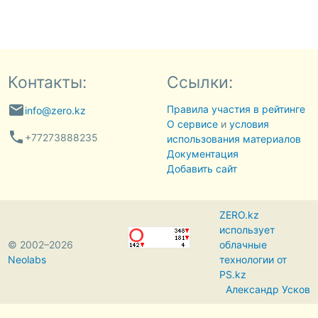
Контакты:
Ссылки:
email
Правила участия в рейтинге
info@zero.kz
О сервисе
и
условия
phone
+77273888235
использования материалов
Документация
Добавить сайт
ZERO.kz
использует
© 2002–2026
облачные
Neolabs
технологии от
PS.kz
Александр Усков