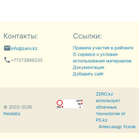
Контакты:
Ссылки:
email
Правила участия в рейтинге
info@zero.kz
О сервисе
и
условия
phone
+77273888235
использования материалов
Документация
Добавить сайт
ZERO.kz
использует
© 2002–2026
облачные
Neolabs
технологии от
PS.kz
Александр Усков