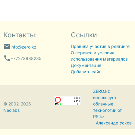
Контакты:
Ссылки:
email
Правила участия в рейтинге
info@zero.kz
О сервисе
и
условия
phone
+77273888235
использования материалов
Документация
Добавить сайт
ZERO.kz
использует
© 2002–2026
облачные
Neolabs
технологии от
PS.kz
Александр Усков