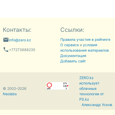
Контакты:
Ссылки:
email
Правила участия в рейтинге
info@zero.kz
О сервисе
и
условия
phone
+77273888235
использования материалов
Документация
Добавить сайт
ZERO.kz
использует
© 2002–2026
облачные
Neolabs
технологии от
PS.kz
Александр Усков