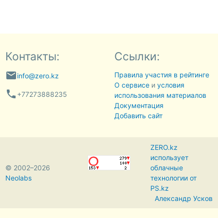
Контакты:
Ссылки:
email
Правила участия в рейтинге
info@zero.kz
О сервисе
и
условия
phone
+77273888235
использования материалов
Документация
Добавить сайт
ZERO.kz
использует
© 2002–2026
облачные
Neolabs
технологии от
PS.kz
Александр Усков