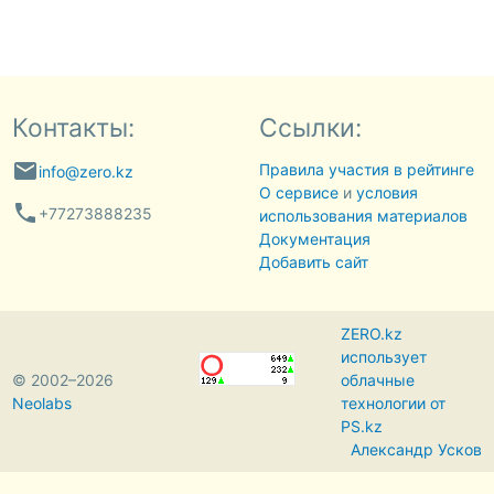
Контакты:
Ссылки:
email
Правила участия в рейтинге
info@zero.kz
О сервисе
и
условия
phone
+77273888235
использования материалов
Документация
Добавить сайт
ZERO.kz
использует
© 2002–2026
облачные
Neolabs
технологии от
PS.kz
Александр Усков