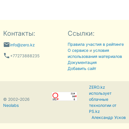
Контакты:
Ссылки:
email
Правила участия в рейтинге
info@zero.kz
О сервисе
и
условия
phone
+77273888235
использования материалов
Документация
Добавить сайт
ZERO.kz
использует
© 2002–2026
облачные
Neolabs
технологии от
PS.kz
Александр Усков