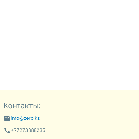
Контакты:
email
info@zero.kz
phone
+77273888235