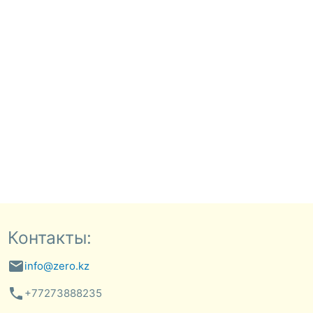
Контакты:
email
info@zero.kz
phone
+77273888235