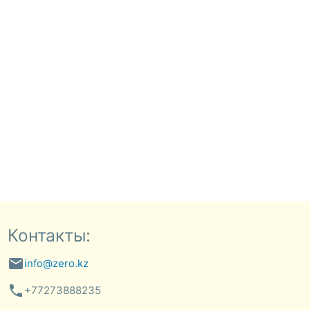
Контакты:
email
info@zero.kz
phone
+77273888235