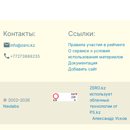
Контакты:
Ссылки:
email
Правила участия в рейтинге
info@zero.kz
О сервисе
и
условия
phone
+77273888235
использования материалов
Документация
Добавить сайт
ZERO.kz
использует
© 2002–2026
облачные
Neolabs
технологии от
PS.kz
Александр Усков