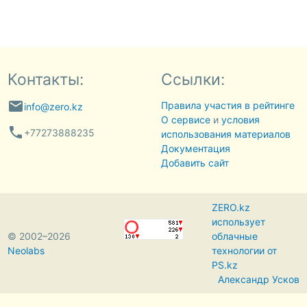
Контакты:
Ссылки:
email
Правила участия в рейтинге
info@zero.kz
О сервисе
и
условия
phone
+77273888235
использования материалов
Документация
Добавить сайт
ZERO.kz
использует
© 2002–2026
облачные
Neolabs
технологии от
PS.kz
Александр Усков