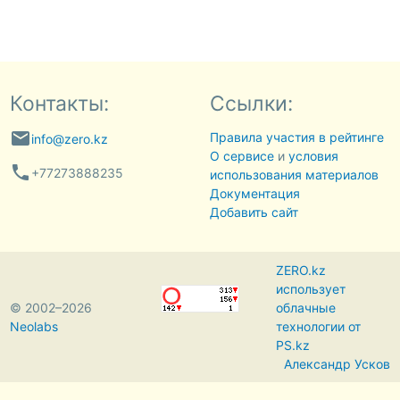
Контакты:
Ссылки:
email
Правила участия в рейтинге
info@zero.kz
О сервисе
и
условия
phone
+77273888235
использования материалов
Документация
Добавить сайт
ZERO.kz
использует
© 2002–2026
облачные
Neolabs
технологии от
PS.kz
Александр Усков