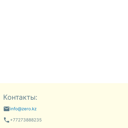
Контакты:
email
info@zero.kz
phone
+77273888235