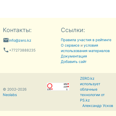
Контакты:
Ссылки:
email
Правила участия в рейтинге
info@zero.kz
О сервисе
и
условия
phone
+77273888235
использования материалов
Документация
Добавить сайт
ZERO.kz
использует
© 2002–2026
облачные
Neolabs
технологии от
PS.kz
Александр Усков