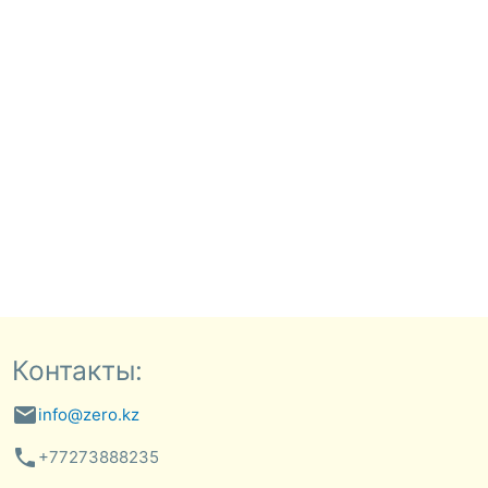
Контакты:
email
info@zero.kz
phone
+77273888235