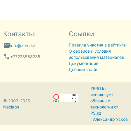
Контакты:
Ссылки:
email
Правила участия в рейтинге
info@zero.kz
О сервисе
и
условия
phone
+77273888235
использования материалов
Документация
Добавить сайт
ZERO.kz
использует
© 2002–2026
облачные
Neolabs
технологии от
PS.kz
Александр Усков