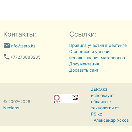
Контакты:
Ссылки:
email
Правила участия в рейтинге
info@zero.kz
О сервисе
и
условия
phone
+77273888235
использования материалов
Документация
Добавить сайт
ZERO.kz
использует
© 2002–2026
облачные
Neolabs
технологии от
PS.kz
Александр Усков