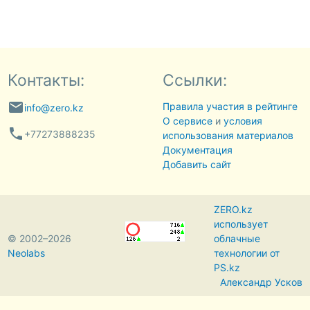
Контакты:
Ссылки:
email
Правила участия в рейтинге
info@zero.kz
О сервисе
и
условия
phone
+77273888235
использования материалов
Документация
Добавить сайт
ZERO.kz
использует
© 2002–2026
облачные
Neolabs
технологии от
PS.kz
Александр Усков