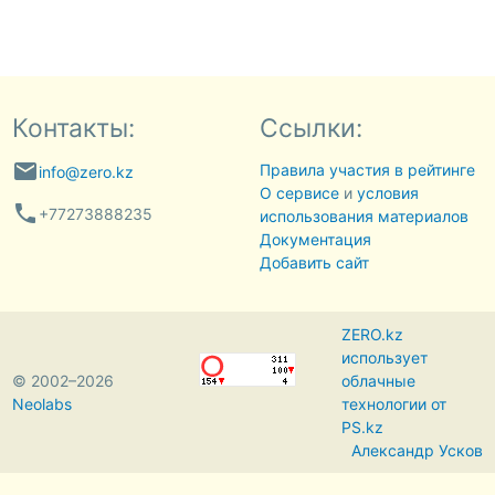
Контакты:
Ссылки:
email
Правила участия в рейтинге
info@zero.kz
О сервисе
и
условия
phone
+77273888235
использования материалов
Документация
Добавить сайт
ZERO.kz
использует
© 2002–2026
облачные
Neolabs
технологии от
PS.kz
Александр Усков