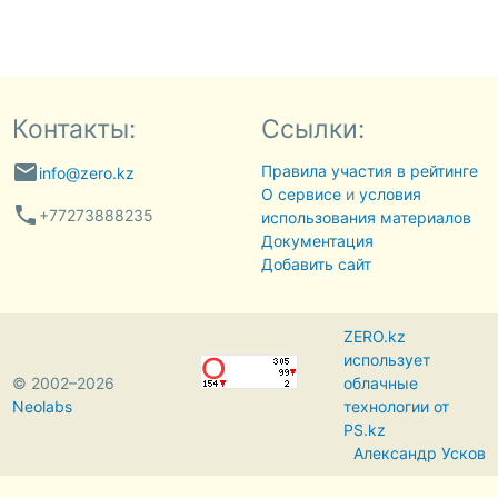
Контакты:
Ссылки:
email
Правила участия в рейтинге
info@zero.kz
О сервисе
и
условия
phone
+77273888235
использования материалов
Документация
Добавить сайт
ZERO.kz
использует
© 2002–2026
облачные
Neolabs
технологии от
PS.kz
Александр Усков