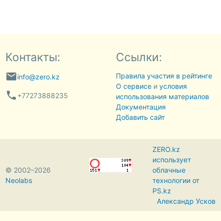
Контакты:
Ссылки:
email
Правила участия в рейтинге
info@zero.kz
О сервисе
и
условия
phone
+77273888235
использования материалов
Документация
Добавить сайт
ZERO.kz
использует
© 2002–2026
облачные
Neolabs
технологии от
PS.kz
Александр Усков