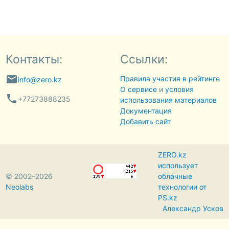
Контакты:
Ссылки:
email
Правила участия в рейтинге
info@zero.kz
О сервисе
и
условия
phone
+77273888235
использования материалов
Документация
Добавить сайт
ZERO.kz
использует
© 2002–2026
облачные
Neolabs
технологии от
PS.kz
Александр Усков