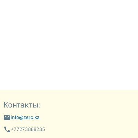
Контакты:
email
info@zero.kz
phone
+77273888235