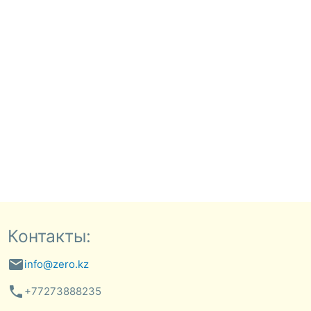
Контакты:
email
info@zero.kz
phone
+77273888235