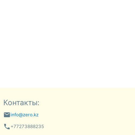
Контакты:
email
info@zero.kz
phone
+77273888235