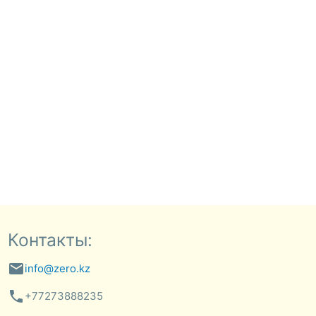
Контакты:
email
info@zero.kz
phone
+77273888235