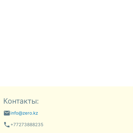
Контакты:
email
info@zero.kz
phone
+77273888235