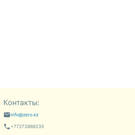
Контакты:
email
info@zero.kz
phone
+77273888235