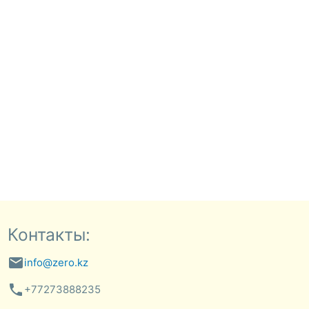
Контакты:
email
info@zero.kz
phone
+77273888235