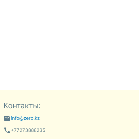
Контакты:
email
info@zero.kz
phone
+77273888235