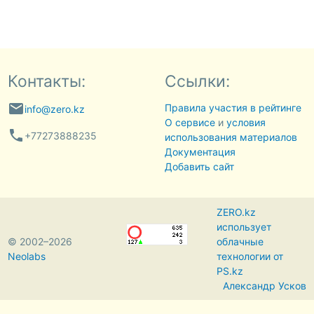
Контакты:
Ссылки:
email
Правила участия в рейтинге
info@zero.kz
О сервисе
и
условия
phone
+77273888235
использования материалов
Документация
Добавить сайт
ZERO.kz
использует
© 2002–2026
облачные
Neolabs
технологии от
PS.kz
Александр Усков