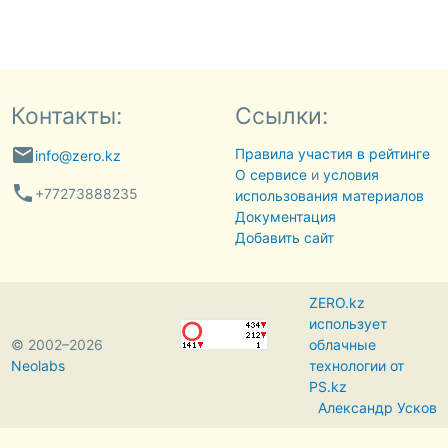
Контакты:
Ссылки:
email
Правила участия в рейтинге
info@zero.kz
О сервисе
и
условия
phone
+77273888235
использования материалов
Документация
Добавить сайт
ZERO.kz
использует
© 2002–2026
облачные
Neolabs
технологии от
PS.kz
Александр Усков