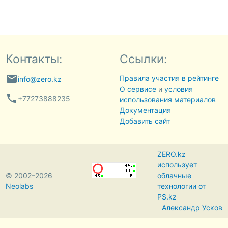
Контакты:
Ссылки:
email
Правила участия в рейтинге
info@zero.kz
О сервисе
и
условия
phone
+77273888235
использования материалов
Документация
Добавить сайт
ZERO.kz
использует
© 2002–2026
облачные
Neolabs
технологии от
PS.kz
Александр Усков