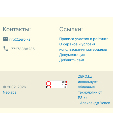
Контакты:
Ссылки:
email
Правила участия в рейтинге
info@zero.kz
О сервисе
и
условия
phone
+77273888235
использования материалов
Документация
Добавить сайт
ZERO.kz
использует
© 2002–2026
облачные
Neolabs
технологии от
PS.kz
Александр Усков