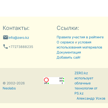
Контакты:
Ссылки:
email
Правила участия в рейтинге
info@zero.kz
О сервисе
и
условия
phone
+77273888235
использования материалов
Документация
Добавить сайт
ZERO.kz
использует
© 2002–2026
облачные
Neolabs
технологии от
PS.kz
Александр Усков