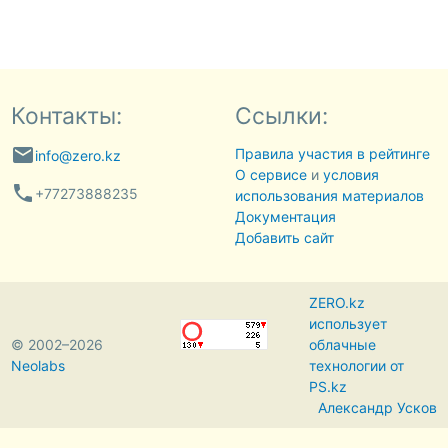
Контакты:
Ссылки:
email
Правила участия в рейтинге
info@zero.kz
О сервисе
и
условия
phone
+77273888235
использования материалов
Документация
Добавить сайт
ZERO.kz
использует
© 2002–2026
облачные
Neolabs
технологии от
PS.kz
Александр Усков